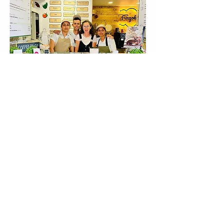
Na loja, a Fragoleto mantém uma
relação direta com quem a escolhe. O
contacto próximo permite ouvir,
compreender e ajustar, preservando o
caráter artesanal e a ligação humana
que sempre definiram a marca.